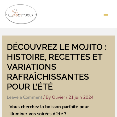
Skip
Mai
to
Men
content
DÉCOUVREZ LE MOJITO :
HISTOIRE, RECETTES ET
VARIATIONS
RAFRAÎCHISSANTES
POUR L’ÉTÉ
Leave a Comment
/ By
Olivier
/
21 juin 2024
Vous cherchez la boisson parfaite pour
illuminer vos soirées d’été ?